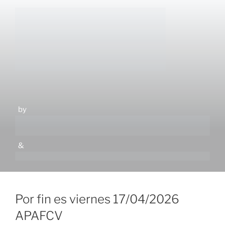
Saltar
al
contenido
by
&
Por fin es viernes 17/04/2026
APAFCV