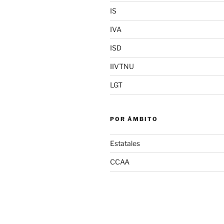
IS
IVA
ISD
IIVTNU
LGT
POR ÁMBITO
Estatales
CCAA