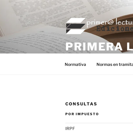
Saltar
al
contenido
PRIMERA 
Editorial fiscal de Primera Lec
Normativa
Normas en tramit
CONSULTAS
POR IMPUESTO
IRPF