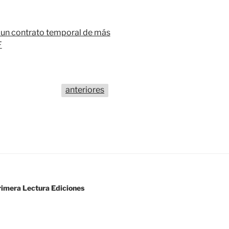
e un contrato temporal de más
F
anteriores
imera Lectura Ediciones