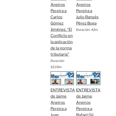
Aneiros
Aneiros
Pereira a
Pereira a
Carlos
Julio Ransés
Gómez
Pérez Boga
Jiménez. “El
Duración: 42m
Conflicto en
la aplicación
de la norma
tributaria”
Duración:
52:19m
ENTREVISTA
ENTREVISTA
de Jaime
de Jaime
Aneiros
Aneiros
Pereira a
Pereira a
Juan
Rafael Gil