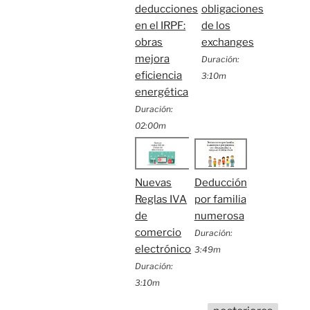
deducciones
obligaciones
en el IRPF:
de los
obras
exchanges
mejora
Duración:
eficiencia
3:10m
energética
Duración:
02:00m
Nuevas
Deducción
Reglas IVA
por familia
de
numerosa
comercio
Duración:
electrónico
3:49m
Duración:
3:10m