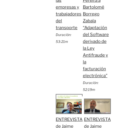
las
Pereira a
empresas y
Bartolomé
trabajadores
Borrego
del
Zabala
transporte
“Adaptación
del Software
Duración:
derivado de
53:21m
la Ley
Antifraude y
la
facturación
electrónica”
Duración:
52:19m
ENTREVISTA
ENTREVISTA
de Jaime
de Jaime