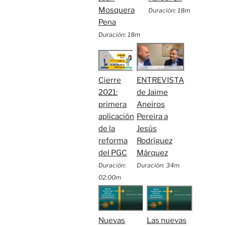
Mosquera
Duración: 18m
Pena
Duración: 18m
Cierre
ENTREVISTA
2021:
de Jaime
primera
Aneiros
aplicación
Pereira a
de la
Jesús
reforma
Rodríguez
del PGC
Márquez
Duración:
Duración: 34m
02:00m
Nuevas
Las nuevas