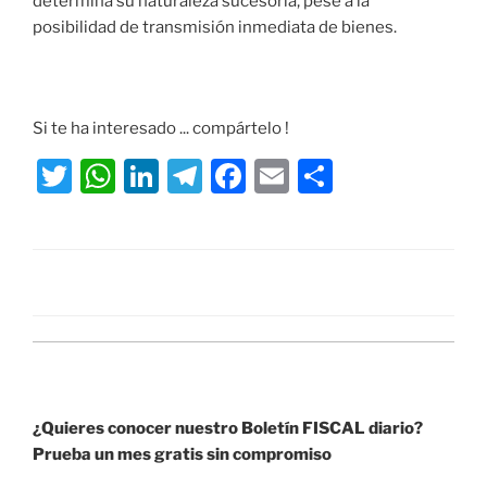
determina su naturaleza sucesoria, pese a la
posibilidad de transmisión inmediata de bienes.
Si te ha interesado ... compártelo !
T
W
Li
T
F
E
S
w
h
n
el
a
m
h
itt
at
k
e
c
ai
ar
er
s
e
gr
e
l
e
A
dI
a
b
p
n
m
o
p
o
k
¿Quieres conocer nuestro Boletín FISCAL diario?
Prueba un mes gratis sin compromiso