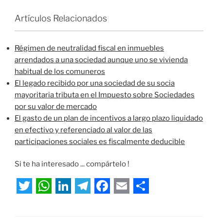
Artículos Relacionados
Régimen de neutralidad fiscal en inmuebles
arrendados a una sociedad aunque uno se vivienda
habitual de los comuneros
El legado recibido por una sociedad de su socia
mayoritaria tributa en el Impuesto sobre Sociedades
por su valor de mercado
El gasto de un plan de incentivos a largo plazo liquidado
en efectivo y referenciado al valor de las
participaciones sociales es fiscalmente deducible
Si te ha interesado ... compártelo !
T
W
L
T
F
E
S
w
h
i
e
a
m
h