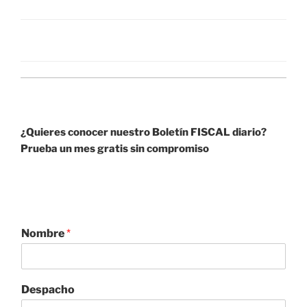
itt
at
k
e
c
ai
ar
er
s
e
gr
e
l
e
A
dI
a
b
p
n
m
o
p
o
k
¿Quieres conocer nuestro Boletín FISCAL diario?
Prueba un mes gratis sin compromiso
Nombre
*
Despacho