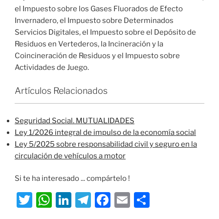
el Impuesto sobre los Gases Fluorados de Efecto
Invernadero, el Impuesto sobre Determinados
Servicios Digitales, el Impuesto sobre el Depósito de
Residuos en Vertederos, la Incineración y la
Coincineración de Residuos y el Impuesto sobre
Actividades de Juego.
Artículos Relacionados
Seguridad Social. MUTUALIDADES
Ley 1/2026 integral de impulso de la economía social
Ley 5/2025 sobre responsabilidad civil y seguro en la
circulación de vehículos a motor
Si te ha interesado ... compártelo !
T
W
Li
T
F
E
S
w
h
n
el
a
m
h