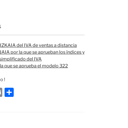
s
KAIA del IVA de ventas a distancia
A por la que se aprueban los índices y
simplificado del IVA
 que se aprueba el modelo 322
o !
E
S
m
h
ai
ar
l
e