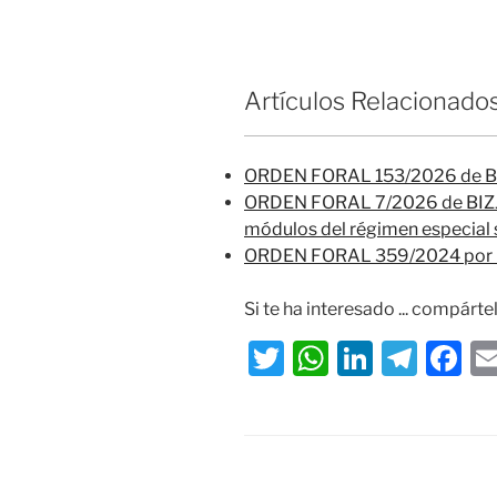
Artículos Relacionado
ORDEN FORAL 153/2026 de BIZ
ORDEN FORAL 7/2026 de BIZJAI
módulos del régimen especial 
ORDEN FORAL 359/2024 por la
Si te ha interesado ... compártel
T
W
Li
T
F
w
h
n
el
a
itt
at
k
e
c
er
s
e
gr
e