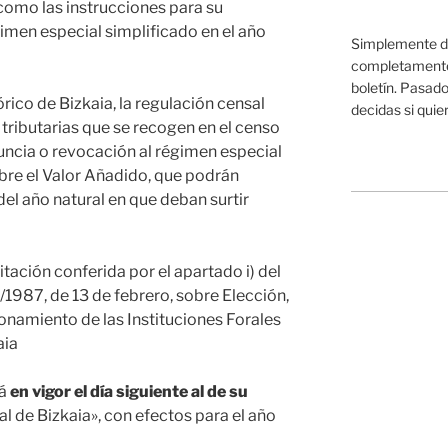
como las instrucciones para su
gimen especial simplificado en el año
Simplemente da
completamente 
boletín. Pasado
órico de Bizkaia, la regulación censal
decidas si quier
 tributarias que se recogen en el censo
nuncia o revocación al régimen especial
bre el Valor Añadido, que podrán
del año natural en que deban surtir
litación conferida por el apartado i) del
/1987, de 13 de febrero, sobre Elección,
namiento de las Instituciones Forales
aia
rá
en vigor el día siguiente al de su
ial de Bizkaia», con efectos para el año