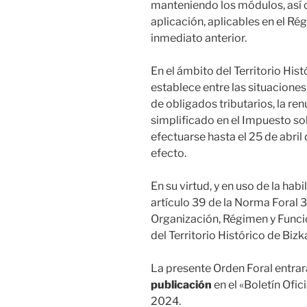
manteniendo los módulos, así 
aplicación, aplicables en el Ré
inmediato anterior.
En el ámbito del Territorio Hist
establece entre las situaciones
de obligados tributarios, la re
simplificado en el Impuesto so
efectuarse hasta el 25 de abril 
efecto.
En su virtud, y en uso de la habi
artículo 39 de la Norma Foral 3
Organización, Régimen y Funcio
del Territorio Histórico de Bizk
La presente Orden Foral entra
publicación
en el «Boletín Ofic
2024.