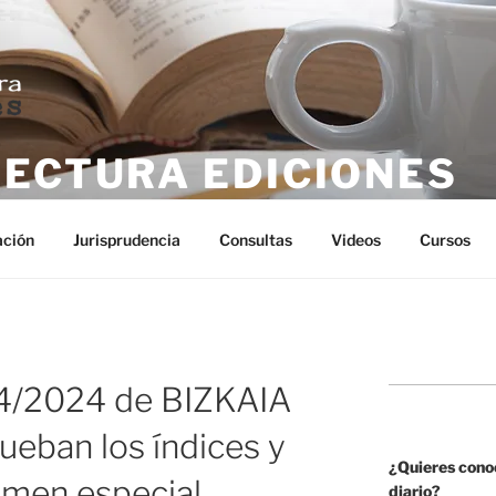
LECTURA EDICIONES
tura
ación
Jurisprudencia
Consultas
Videos
Cursos
/2024 de BIZKAIA
rueban los índices y
¿Quieres cono
imen especial
diario?