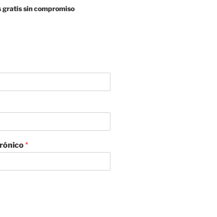
 gratis sin compromiso
trónico
*