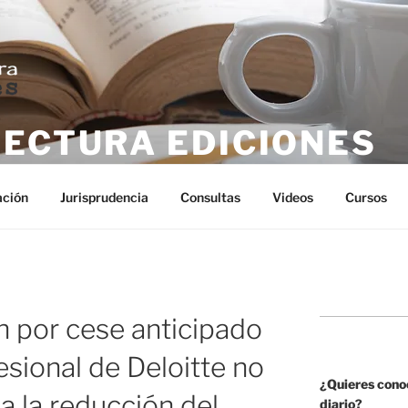
LECTURA EDICIONES
tura
ación
Jurisprudencia
Consultas
Videos
Cursos
n por cese anticipado
esional de Deloitte no
¿Quieres cono
 la reducción del
diario?