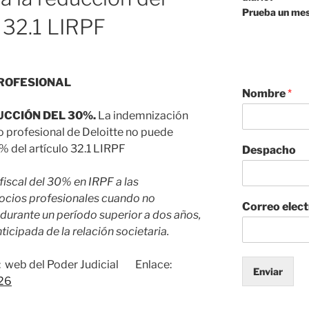
Prueba un mes
 32.1 LIRPF
PROFESIONAL
Nombre
*
UCCIÓN DEL 30%.
La indemnización
o profesional de Deloitte no puede
% del artículo 32.1 LIRPF
Despacho
fiscal del 30% en IRPF a las
ocios profesionales cuando no
Correo elec
 durante un período superior a dos años,
ticipada de la relación societaria.
web del Poder Judicial Enlace:
Enviar
026