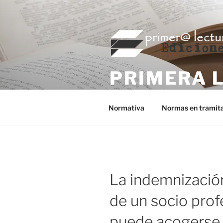
Saltar
al
contenido
PRIMERA 
Editorial fiscal de Primera Lec
Normativa
Normas en tramit
La indemnizació
de un socio prof
puede acogerse a