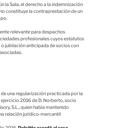
n la Sala, el derecho a la indemnización
no constituye la contraprestación de un
mpo.
mente relevante para despachos
ociedades profesionales cuyos estatutos
o jubilación anticipada de socios con
asociadas.
 de una regularización practicada por la
ejercicio 2016 de D. Norberto, socio
isory, S.L., quien había mantenido
a relación jurídico-mercantil
.
 de 2016,
Deloitte acordó el cese