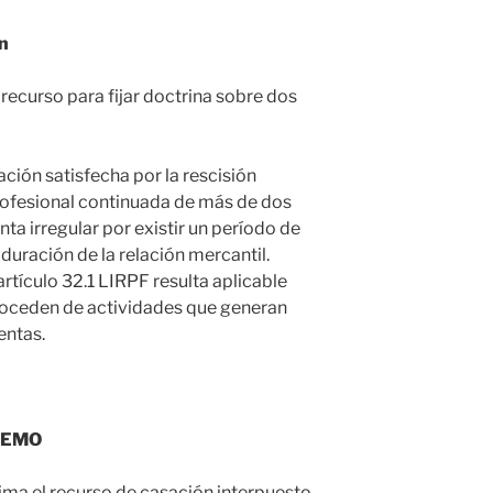
ón
recurso para fijar doctrina sobre dos
ción satisfecha por la rescisión
profesional continuada de más de dos
ta irregular por existir un período de
duración de la relación mercantil.
 artículo 32.1 LIRPF resulta aplicable
roceden de actividades que generan
entas.
REMO
ima el recurso de casación interpuesto