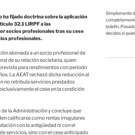
Simplemente da
 ha fijado doctrina sobre la aplicación
completamente 
tículo 32.1 LIRPF a las
boletín. Pasado
or socios profesionales tras su cese
decidas si quier
cios profesionales.
ción abonada a un socio profesional de
eral de su relación societaria, quien
 prevista para rendimientos con período
ños. La AEAT rechazó dicha reducción al
n no retribuía servicios prestados
 exclusivamente el cese en la condición
o de la Administración y concluye que
en calificarse como rentas irregulares
lación con la antigüedad ni con el
e servicios, sino con el cese anticipado