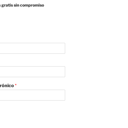
 gratis sin compromiso
trónico
*