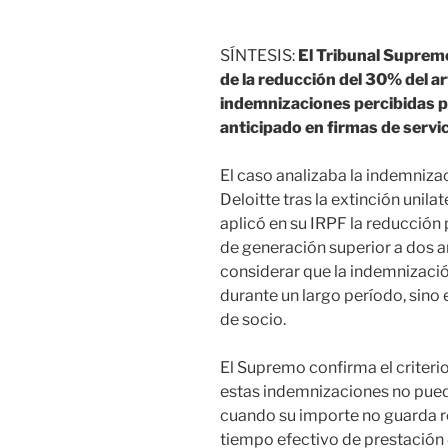
SÍNTESIS:
El Tribunal Supremo
de la reducción del 30% del ar
indemnizaciones percibidas p
anticipado en firmas de servi
El caso analizaba la indemniza
Deloitte tras la extinción unilat
aplicó en su IRPF la reducción
de generación superior a dos a
considerar que la indemnizació
durante un largo período, sino
de socio.
El Supremo confirma el criteri
estas indemnizaciones no pued
cuando su importe no guarda re
tiempo efectivo de prestación d