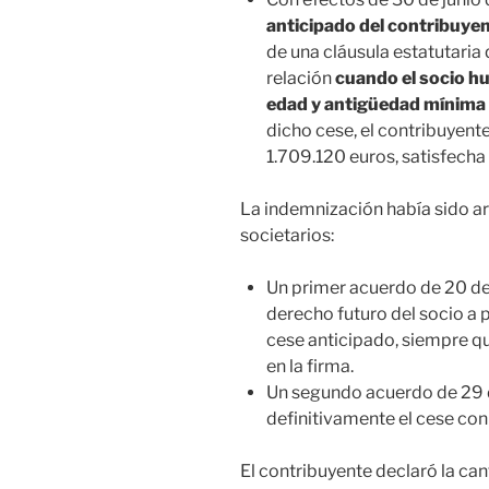
anticipado del contribuye
de una cláusula estatutaria 
relación
cuando el socio h
edad y antigüedad mínima 
dicho cese, el contribuyent
1.709.120 euros, satisfecha
La indemnización había sido a
societarios:
Un primer acuerdo de 20 de 
derecho futuro del socio a 
cese anticipado, siempre 
en la firma.
Un segundo acuerdo de 29 
definitivamente el cese con
El contribuyente declaró la c