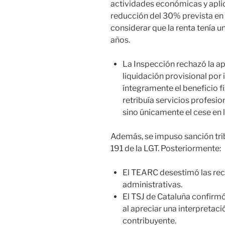
actividades económicas y apli
reducción del 30% prevista en el
considerar que la renta tenía 
años.
La Inspección rechazó la ap
liquidación provisional por
íntegramente el beneficio f
retribuía servicios profesio
sino únicamente el cese en 
Además, se impuso sanción tribu
191 de la LGT. Posteriormente:
El TEARC desestimó las r
administrativas.
El TSJ de Cataluña confirmó
al apreciar una interpretac
contribuyente.