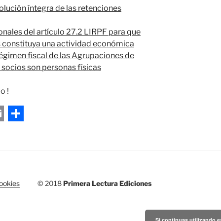
olución íntegra de las retenciones
onales del artículo 27.2 LIRPF para que
 constituya una actividad económica
régimen fiscal de las Agrupaciones de
socios son personas físicas
o !
S
m
h
a
r
Cookies
© 2018
Primera Lectura Ediciones
e
Si continuas utilizando e