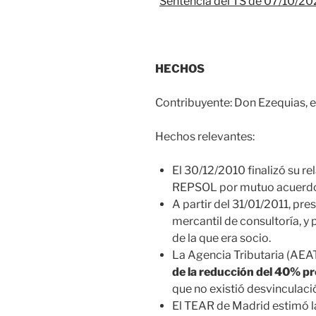
Sentencia del TS de 07/10/2
HECHOS
Contribuyente: Don Ezequias, e
Hechos relevantes:
El 30/12/2010 finalizó su re
REPSOL por mutuo acuerdo,
A partir del 31/01/2011, pr
mercantil de consultoría, y
de la que era socio.
La Agencia Tributaria (AEA
de la reducción del 40% pr
que no existió desvinculaci
El TEAR de Madrid estimó l