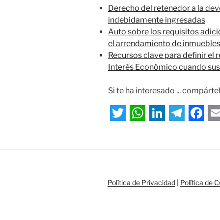
Derecho del retenedor a la dev
indebidamente ingresadas
Auto sobre los requisitos adici
el arrendamiento de inmuebles
Recursos clave para definir el 
Interés Económico cuando sus 
Si te ha interesado ... compártel
T
W
L
T
F
E
w
h
i
e
a
i
a
n
l
c
a
t
t
k
e
e
i
Política de Privacidad
|
Política de 
t
s
e
g
b
l
e
A
d
r
o