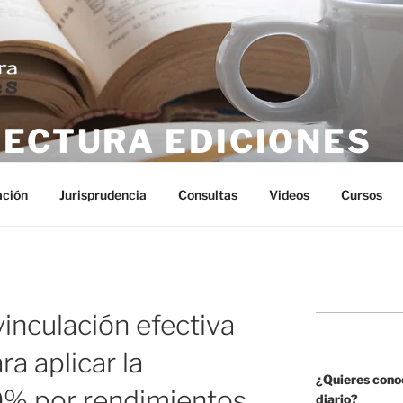
LECTURA EDICIONES
tura
ación
Jurisprudencia
Consultas
Videos
Cursos
inculación efectiva
ra aplicar la
¿Quieres cono
0% por rendimientos
diario?