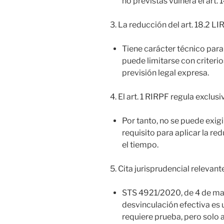
no previstas vulnera el art. 
3. La reducción del art. 18.2 LI
Tiene carácter técnico para 
puede limitarse con criterio
previsión legal expresa.
4. El art. 1 RIRPF regula exclus
Por tanto, no se puede exig
requisito para aplicar la re
el tiempo.
5. Cita jurisprudencial relevant
STS 4921/2020, de 4 de ma
desvinculación efectiva es 
requiere prueba, pero solo a