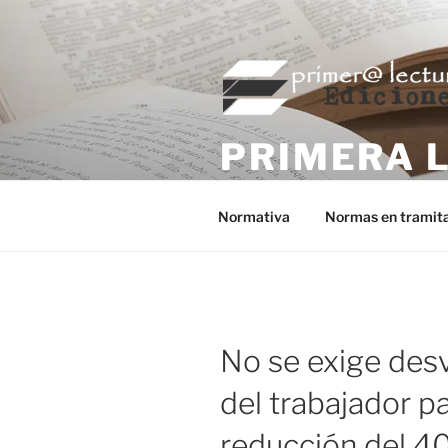
Saltar
al
contenido
PRIMERA 
Editorial fiscal de Primera Lec
Normativa
Normas en tramit
No se exige desv
del trabajador pa
reducción del 4