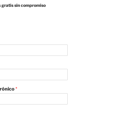
 gratis sin compromiso
trónico
*