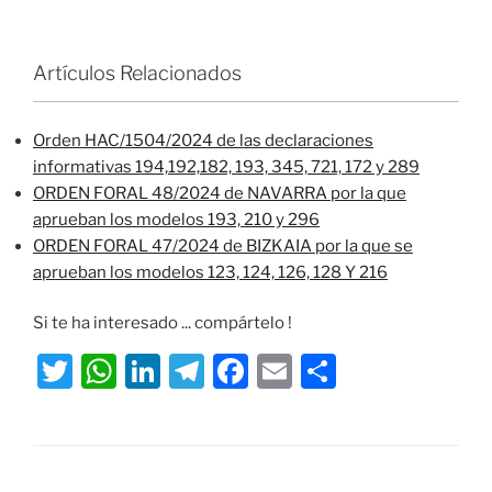
Artículos Relacionados
Orden HAC/1504/2024 de las declaraciones
informativas 194,192,182, 193, 345, 721, 172 y 289
ORDEN FORAL 48/2024 de NAVARRA por la que
aprueban los modelos 193, 210 y 296
ORDEN FORAL 47/2024 de BIZKAIA por la que se
aprueban los modelos 123, 124, 126, 128 Y 216
Si te ha interesado ... compártelo !
T
W
Li
T
F
E
S
w
h
n
el
a
m
h
itt
at
k
e
c
ai
ar
er
s
e
gr
e
l
e