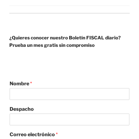
A
dI
a
b
p
n
m
o
p
o
k
¿Quieres conocer nuestro Boletín FISCAL diario?
Prueba un mes gratis sin compromiso
Nombre
*
Despacho
Correo electrónico
*