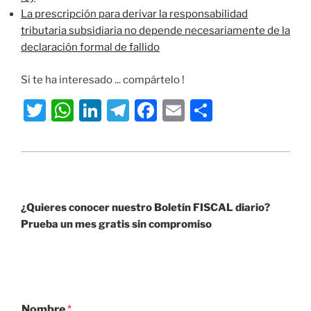
La prescripción para derivar la responsabilidad
tributaria subsidiaria no depende necesariamente de la
declaración formal de fallido
Si te ha interesado ... compártelo !
T
W
Li
T
F
E
S
w
h
n
el
a
m
h
itt
at
k
e
c
ai
ar
er
s
e
gr
e
l
e
A
dI
a
b
¿Quieres conocer nuestro Boletín FISCAL diario?
p
n
m
o
Prueba un mes gratis sin compromiso
p
o
k
Nombre
*