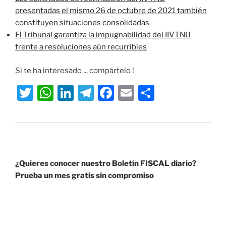
presentadas el mismo 26 de octubre de 2021 también
constituyen situaciones consolidadas
El Tribunal garantiza la impugnabilidad del IIVTNU
frente a resoluciones aún recurribles
Si te ha interesado ... compártelo !
T
W
Li
T
F
E
S
w
h
n
el
a
m
h
itt
at
k
e
c
ai
ar
er
s
e
gr
e
l
e
A
dI
a
b
¿Quieres conocer nuestro Boletín FISCAL diario?
p
n
m
o
Prueba un mes gratis sin compromiso
p
o
k