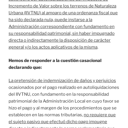
Incremento de Valor sobre los terrenos de Naturaleza
Urbana (IIVTNU) al amparo de una ordenanza fiscal que
ha sido declarada nula, puede instarse a la
Administración correspondiente con fundamento en
su responsabilidad patrimonial, sin haber impugnado
directa o indirectamente la disposición de carácter
general y/o los actos aplicativos de la misma
.
Hemos de responder a la cuestión casacional
declarando que:
La pretensión de indemnización de daños y perjuicios
ocasionados por el pago realizado en autoliquidaciones
del IIVTNU, con fundamento en la responsabilidad
patrimonial de la Administración Local en cuyo favor se
hizo el pago y al margen de los procedimientos que se
establecen en las normas tributarias,
no requiere que
el sujeto pasivo que efectuó dicho pago impugne