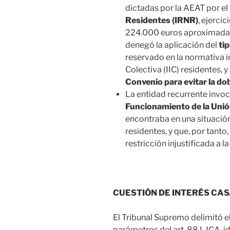
dictadas por la AEAT por el
Residentes (IRNR)
, ejerci
224.000 euros aproximadam
denegó la aplicación del
ti
reservado en la normativa in
Colectiva (IIC) residentes, 
Convenio para evitar la do
La entidad recurrente invoc
Funcionamiento de la Uni
encontraba en una situación
residentes, y que, por tanto,
restricción injustificada a la
CUESTIÓN DE INTERÉS CA
El Tribunal Supremo delimitó e
parámetros del art. 88 LJCA, i