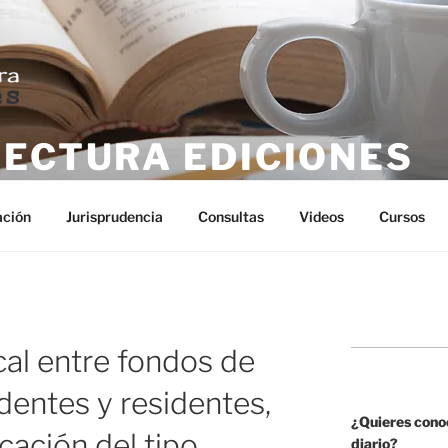
LECTURA EDICIONES
tura
ación
Jurisprudencia
Consultas
Videos
Cursos
cal entre fondos de
identes y residentes,
¿Quieres cono
cación del tipo
diario?