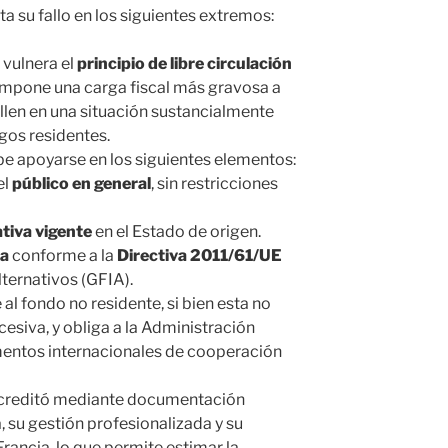
 su fallo en los siguientes extremos:
 vulnera el
principio de libre circulación
impone una carga fiscal más gravosa a
llen en una situación sustancialmente
gos residentes.
be apoyarse en los siguientes elementos:
el
público en general
, sin restricciones
tiva vigente
en el Estado de origen.
da
conforme a la
Directiva 2011/61/UE
ternativos (GFIA).
l fondo no residente, si bien esta no
esiva, y obliga a la Administración
umentos internacionales de cooperación
 acreditó mediante documentación
a, su gestión profesionalizada y su
rancia, lo que permite estimar la