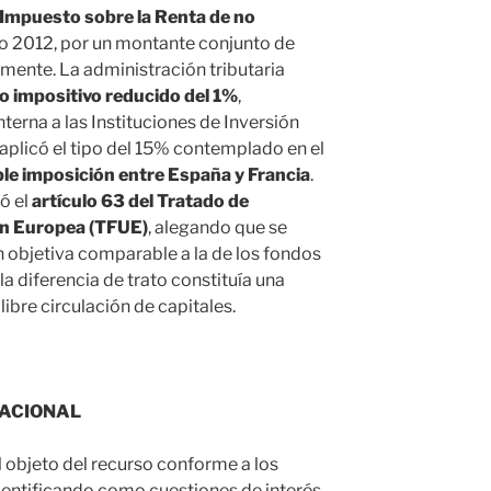
Impuesto sobre la Renta de no
cio 2012, por un montante conjunto de
ente. La administración tributaria
po impositivo reducido del 1%
,
terna a las Instituciones de Inversión
y aplicó el tipo del 15% contemplado en el
ble imposición entre España y Francia
.
ó el
artículo 63 del Tratado de
ón Europea (TFUE)
, alegando que se
 objetiva comparable a la de los fondos
 la diferencia de trato constituía una
 libre circulación de capitales.
SACIONAL
l objeto del recurso conforme a los
dentificando como cuestiones de interés