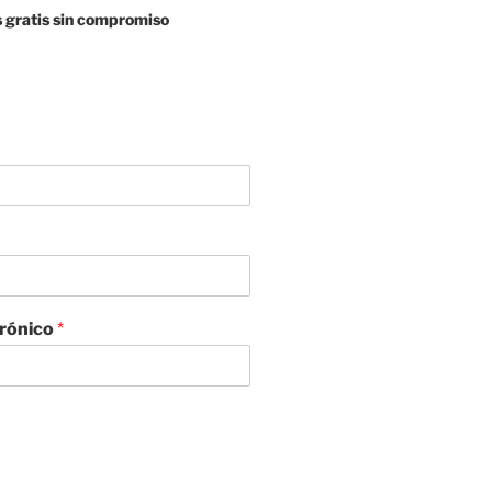
 gratis sin compromiso
trónico
*