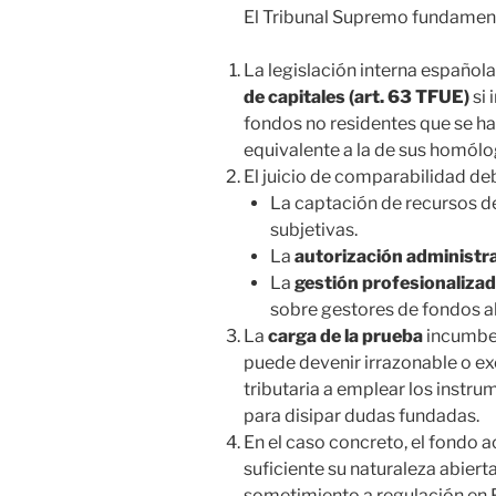
El Tribunal Supremo fundamenta
La legislación interna española
de capitales (art. 63 TFUE)
si 
fondos no residentes que se ha
equivalente a la de sus homólo
El juicio de comparabilidad de
La captación de recursos d
subjetivas.
La
autorización administra
La
gestión profesionaliza
sobre gestores de fondos al
La
carga de la prueba
incumbe a
puede devenir irrazonable o exc
tributaria a emplear los instr
para disipar dudas fundadas.
En el caso concreto, el fondo
suficiente su naturaleza abiert
sometimiento a regulación en F