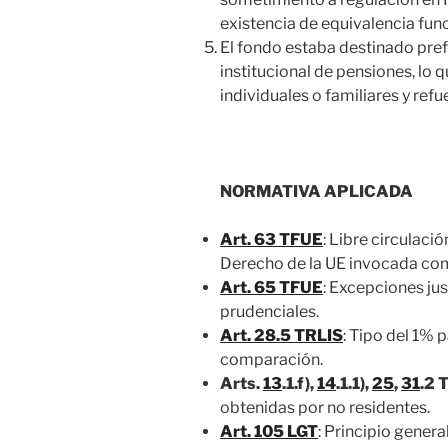
existencia de equivalencia func
El fondo estaba destinado pr
institucional de pensiones, lo q
individuales o familiares y refu
NORMATIVA APLICADA
Art. 63 TFUE
: Libre circulac
Derecho de la UE invocada como
Art. 65 TFUE
: Excepciones jus
prudenciales.
Art. 28.5 TRLIS
: Tipo del 1% 
comparación.
Arts.
13
.1.f),
14
.1.1),
25
,
31
.2 
obtenidas por no residentes.
Art. 105 LGT
: Principio genera