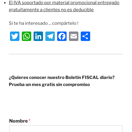
El IVA soportado por material promocional entregado
gratuitamente a clientes no es deducible
Si te ha interesado ... compártelo !
T
W
Li
T
F
E
S
w
h
n
el
a
m
h
itt
at
k
e
c
ai
ar
er
s
e
gr
e
l
e
A
dI
a
b
¿Quieres conocer nuestro Boletín FISCAL diario?
p
n
m
o
Prueba un mes gratis sin compromiso
p
o
k
Nombre
*