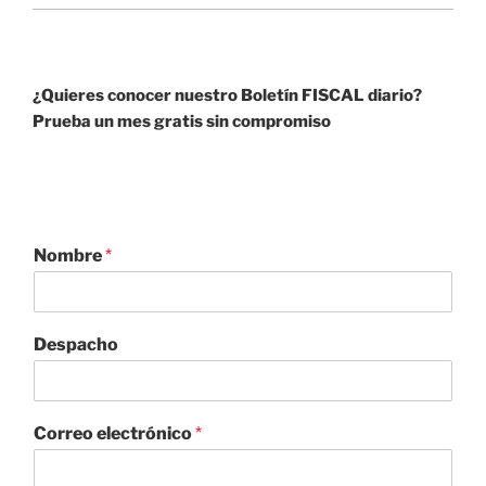
itt
at
k
e
c
ai
ar
er
s
e
gr
e
l
e
A
dI
a
b
¿Quieres conocer nuestro Boletín FISCAL diario?
p
n
m
o
Prueba un mes gratis sin compromiso
p
o
k
Nombre
*
Despacho
Correo electrónico
*