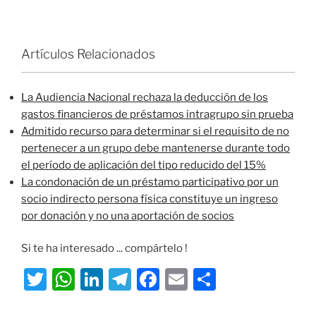
Artículos Relacionados
La Audiencia Nacional rechaza la deducción de los
gastos financieros de préstamos intragrupo sin prueba
Admitido recurso para determinar si el requisito de no
pertenecer a un grupo debe mantenerse durante todo
el período de aplicación del tipo reducido del 15%
La condonación de un préstamo participativo por un
socio indirecto persona física constituye un ingreso
por donación y no una aportación de socios
Si te ha interesado ... compártelo !
T
W
Li
T
F
E
S
w
h
n
el
a
m
h