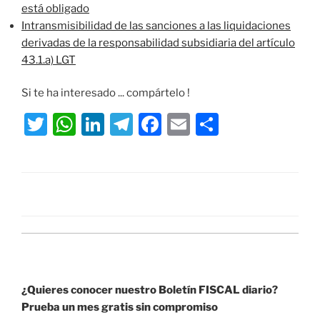
está obligado
Intransmisibilidad de las sanciones a las liquidaciones
derivadas de la responsabilidad subsidiaria del artículo
43.1.a) LGT
Si te ha interesado ... compártelo !
T
W
Li
T
F
E
S
w
h
n
el
a
m
h
itt
at
k
e
c
ai
ar
er
s
e
gr
e
l
e
A
dI
a
b
p
n
m
o
p
o
k
¿Quieres conocer nuestro Boletín FISCAL diario?
Prueba un mes gratis sin compromiso